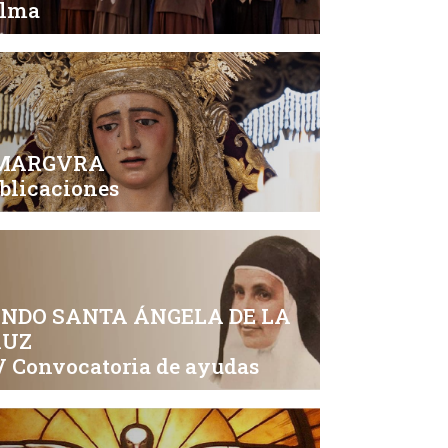
alma
MARGVRA
blicaciones
NDO SANTA ÁNGELA DE LA
RUZ
 Convocatoria de ayudas