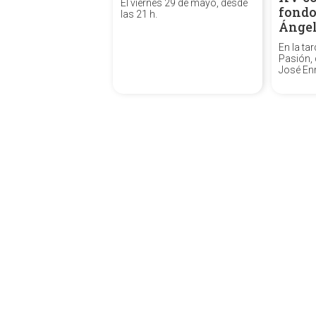
El viernes 29 de mayo, desde
fondo
las 21 h.
Ánge
En la ta
Pasión, d
José Enr
tuvo lug
canónica
convoca
«Santa Á