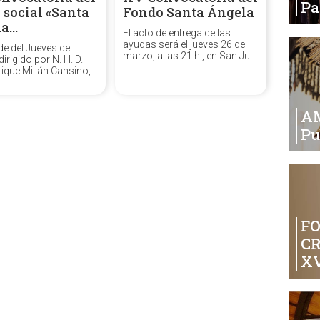
P
 social «Santa
Fondo Santa Ángela
la…
El acto de entrega de las
ayudas será el jueves 26 de
rde del Jueves de
marzo, a las 21 h., en San Juan
irigido por N. H. D.
de la Palma.
ique Millán Cansino,
ar en nuestra sede
 la entrega de la XV
toria del fondo social
A
ngela de la Cruz.».
Pu
FO
C
XV