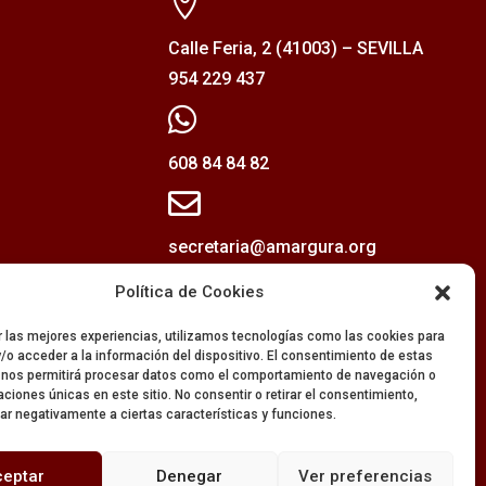

Calle Feria, 2 (41003) – SEVILLA
954 229 437

608 84 84 82

secretaria@amargura.org
mayordomia@amargura.org
Política de Cookies
r las mejores experiencias, utilizamos tecnologías como las cookies para
/o acceder a la información del dispositivo. El consentimiento de estas
 nos permitirá procesar datos como el comportamiento de navegación o
caciones únicas en este sitio. No consentir o retirar el consentimiento,
ar negativamente a ciertas características y funciones.
ceptar
Denegar
Ver preferencias