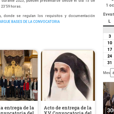
 durante 2023, pueden presentarse desde el día 15 de
1 oc
s 23’59 horas.
Event
a, donde se regulan los requisitos y documentación
L
l
ARGUE BASES DE LA CONVOCATORIA
3
3
a
10
2
17
24
31
Mes
ía entrega de la
Acto de entrega de la
30
nvocatoria del
XV Convocatoria del