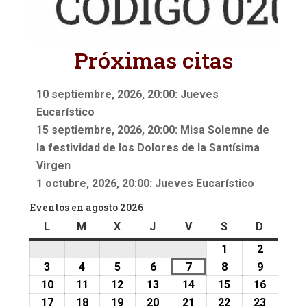
Próximas citas
10 septiembre, 2026, 20:00: Jueves
Eucarístico
15 septiembre, 2026, 20:00: Misa Solemne de
la festividad de los Dolores de la Santísima
Virgen
1 octubre, 2026, 20:00: Jueves Eucarístico
Eventos en agosto 2026
L
lunes
M
martes
X
miércoles
J
jueves
V
viernes
S
sábado
D
doming
1
1
2
2
agosto,
agosto,
3
3
4
4
5
5
6
6
7
7
8
8
9
9
2026
2026
agosto,
agosto,
agosto,
agosto,
agosto,
agosto,
agosto,
10
10
11
11
12
12
13
13
14
14
15
15
16
16
2026
2026
2026
2026
2026
2026
2026
agosto,
agosto,
agosto,
agosto,
agosto,
agosto,
agosto,
17
17
18
18
19
19
20
20
21
21
22
22
23
23