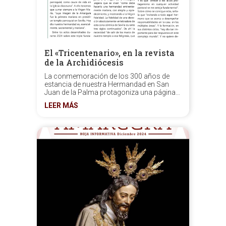
El «Tricentenario», en la revista
de la Archidiócesis
La conmemoración de los 300 años de
estancia de nuestra Hermandad en San
Juan de la Palma protagoniza una página
en la revista semanal que edita la
LEER MÁS
Archidiócesis de Sevilla.