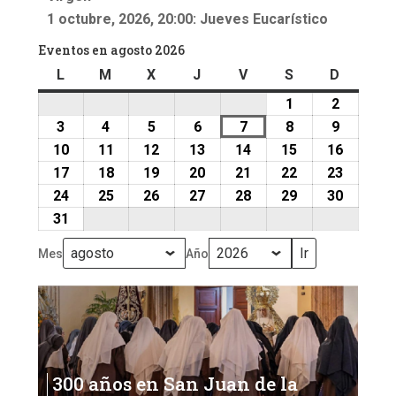
1 octubre, 2026, 20:00: Jueves Eucarístico
Eventos en agosto 2026
L
lunes
M
martes
X
miércoles
J
jueves
V
viernes
S
sábado
D
doming
1
1
2
2
agosto,
agosto,
3
3
4
4
5
5
6
6
7
7
8
8
9
9
2026
2026
agosto,
agosto,
agosto,
agosto,
agosto,
agosto,
agosto,
10
10
11
11
12
12
13
13
14
14
15
15
16
16
2026
2026
2026
2026
2026
2026
2026
agosto,
agosto,
agosto,
agosto,
agosto,
agosto,
agosto,
17
17
18
18
19
19
20
20
21
21
22
22
23
23
2026
2026
2026
2026
2026
2026
2026
agosto,
agosto,
agosto,
agosto,
agosto,
agosto,
agosto,
24
24
25
25
26
26
27
27
28
28
29
29
30
30
2026
2026
2026
2026
2026
2026
2026
agosto,
agosto,
agosto,
agosto,
agosto,
agosto,
agosto,
31
31
2026
2026
2026
2026
2026
2026
2026
agosto,
Mes
Año
2026
300 años en San Juan de la