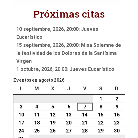
Próximas citas
10 septiembre, 2026, 20:00: Jueves
Eucarístico
15 septiembre, 2026, 20:00: Misa Solemne de
la festividad de los Dolores de la Santísima
Virgen
1 octubre, 2026, 20:00: Jueves Eucarístico
Eventos en agosto 2026
L
lunes
M
martes
X
miércoles
J
jueves
V
viernes
S
sábado
D
doming
1
1
2
2
agosto,
agosto,
3
3
4
4
5
5
6
6
7
7
8
8
9
9
2026
2026
agosto,
agosto,
agosto,
agosto,
agosto,
agosto,
agosto,
10
10
11
11
12
12
13
13
14
14
15
15
16
16
2026
2026
2026
2026
2026
2026
2026
agosto,
agosto,
agosto,
agosto,
agosto,
agosto,
agosto,
17
17
18
18
19
19
20
20
21
21
22
22
23
23
2026
2026
2026
2026
2026
2026
2026
agosto,
agosto,
agosto,
agosto,
agosto,
agosto,
agosto,
24
24
25
25
26
26
27
27
28
28
29
29
30
30