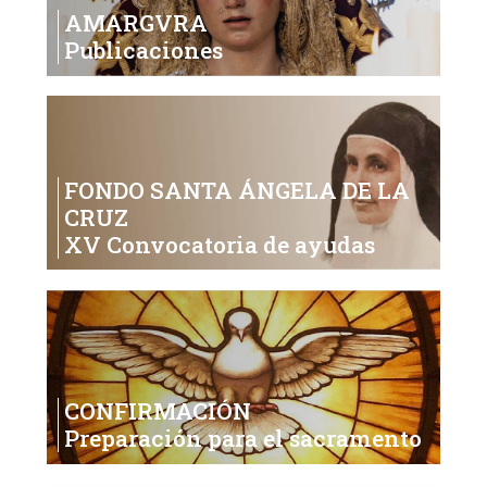
AMARGVRA
Publicaciones
FONDO SANTA ÁNGELA DE LA
CRUZ
XV Convocatoria de ayudas
CONFIRMACIÓN
Preparación para el sacramento