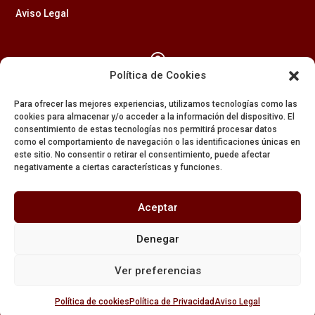
Aviso Legal

Política de Cookies
Calle Feria, 2 (41003) – SEVILLA
Para ofrecer las mejores experiencias, utilizamos tecnologías como las
954 229 437
cookies para almacenar y/o acceder a la información del dispositivo. El
consentimiento de estas tecnologías nos permitirá procesar datos

como el comportamiento de navegación o las identificaciones únicas en
este sitio. No consentir o retirar el consentimiento, puede afectar
negativamente a ciertas características y funciones.
608 84 84 82

Aceptar
secretaria@amargura.org
Denegar
mayordomia@amargura.org
Ver preferencias
Política de cookies
Política de Privacidad
Aviso Legal