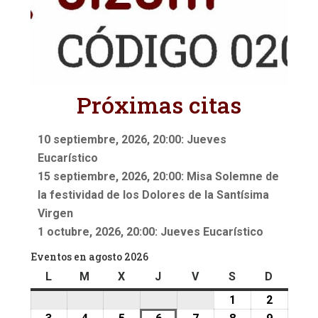
Próximas citas
10 septiembre, 2026, 20:00: Jueves
Eucarístico
15 septiembre, 2026, 20:00: Misa Solemne de
la festividad de los Dolores de la Santísima
Virgen
1 octubre, 2026, 20:00: Jueves Eucarístico
Eventos en agosto 2026
L
lunes
M
martes
X
miércoles
J
jueves
V
viernes
S
sábado
D
doming
1
1
2
2
agosto,
agosto,