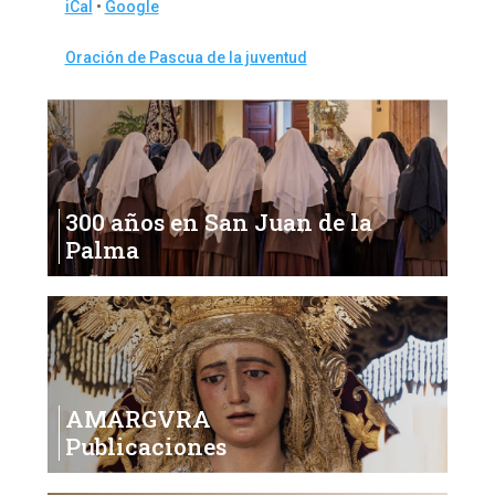
iCal
•
Google
More
Oración de Pascua de la juventud
information
about
300 años en San Juan de la
Palma
AMARGVRA
Publicaciones