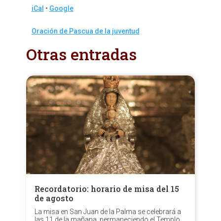
iCal
•
Google
More
Oración de Pascua de la juventud
information
Otras entradas
about
Recordatorio: horario de misa del 15
de agosto
La misa en San Juan de la Palma se celebrará a
las 11 de la mañana, permaneciendo el Templo