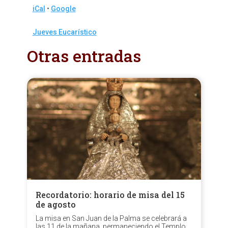
iCal
•
Google
More
Jueves Eucarístico
information
Otras entradas
about
Recordatorio: horario de misa del 15
de agosto
La misa en San Juan de la Palma se celebrará a
las 11 de la mañana, permaneciendo el Templo