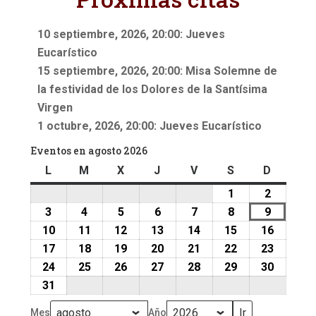
10 septiembre, 2026, 20:00: Jueves
Eucarístico
15 septiembre, 2026, 20:00: Misa Solemne de
la festividad de los Dolores de la Santísima
Virgen
1 octubre, 2026, 20:00: Jueves Eucarístico
Eventos en agosto 2026
L
lunes
M
martes
X
miércoles
J
jueves
V
viernes
S
sábado
D
doming
1
1
2
2
agosto,
agosto,
3
3
4
4
5
5
6
6
7
7
8
8
9
9
2026
2026
agosto,
agosto,
agosto,
agosto,
agosto,
agosto,
agosto,
10
10
11
11
12
12
13
13
14
14
15
15
16
16
2026
2026
2026
2026
2026
2026
2026
agosto,
agosto,
agosto,
agosto,
agosto,
agosto,
agosto,
17
17
18
18
19
19
20
20
21
21
22
22
23
23
2026
2026
2026
2026
2026
2026
2026
agosto,
agosto,
agosto,
agosto,
agosto,
agosto,
agosto,
24
24
25
25
26
26
27
27
28
28
29
29
30
30
2026
2026
2026
2026
2026
2026
2026
agosto,
agosto,
agosto,
agosto,
agosto,
agosto,
agosto,
31
31
2026
2026
2026
2026
2026
2026
2026
agosto,
Mes
Año