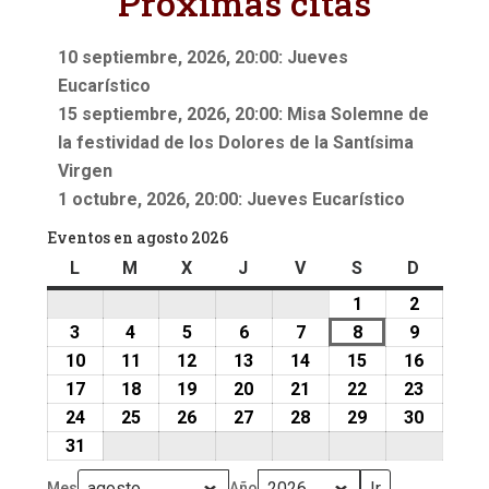
Próximas citas
10 septiembre, 2026, 20:00: Jueves
Eucarístico
15 septiembre, 2026, 20:00: Misa Solemne de
la festividad de los Dolores de la Santísima
Virgen
1 octubre, 2026, 20:00: Jueves Eucarístico
Eventos en agosto 2026
L
lunes
M
martes
X
miércoles
J
jueves
V
viernes
S
sábado
D
doming
1
1
2
2
agosto,
agosto,
3
3
4
4
5
5
6
6
7
7
8
8
9
9
2026
2026
agosto,
agosto,
agosto,
agosto,
agosto,
agosto,
agosto,
10
10
11
11
12
12
13
13
14
14
15
15
16
16
2026
2026
2026
2026
2026
2026
2026
agosto,
agosto,
agosto,
agosto,
agosto,
agosto,
agosto,
17
17
18
18
19
19
20
20
21
21
22
22
23
23
2026
2026
2026
2026
2026
2026
2026
agosto,
agosto,
agosto,
agosto,
agosto,
agosto,
agosto,
24
24
25
25
26
26
27
27
28
28
29
29
30
30
2026
2026
2026
2026
2026
2026
2026
agosto,
agosto,
agosto,
agosto,
agosto,
agosto,
agosto,
31
31
2026
2026
2026
2026
2026
2026
2026
agosto,
Mes
Año