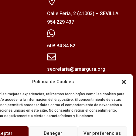

Calle Feria, 2 (41003) – SEVILLA
954 229 437

608 84 84 82

secretaria@amargura.org
mayordomia@amargura.org
Política de Cookies
r las mejores experiencias, utilizamos tecnologías como las cookies para
/o acceder a la información del dispositivo. El consentimiento de estas
 nos permitirá procesar datos como el comportamiento de navegación o
caciones únicas en este sitio. No consentir o retirar el consentimiento,
ar negativamente a ciertas características y funciones.
ceptar
Denegar
Ver preferencias