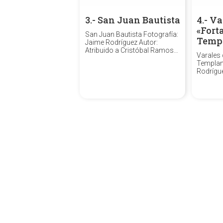
3.- San Juan Bautista
4.- Va
«Fort
San Juan Bautista Fotografía:
Temp
Jaime Rodríguez Autor:
Atribuido a Cristóbal Ramos
Varales 
Tello. Fecha: Segunda mitad
Templan
del siglo XVIII. Técnica: Madera
Rodrígu
policromada. Medidas:
Gonzále
Tamaño académico. Sin ser el
Técnica:
titular del retablo primitivo de
335 cm.
San Juan de la Palma, sí fue la
ejecuta
Imagen que...
González
basamen
los que 