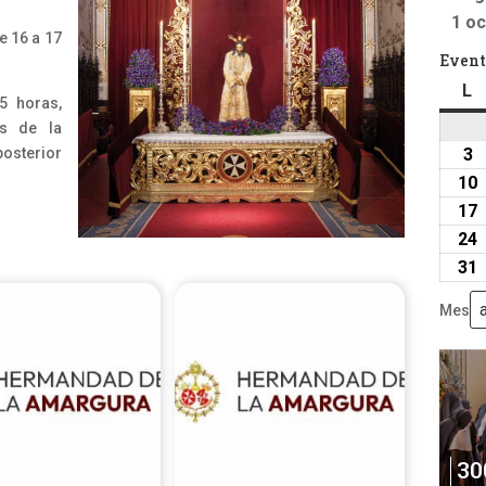
1 oc
e 16 a 17
Event
L
l
5 horas,
es de la
3
3
sterior
a
10
2
17
24
31
Mes
30