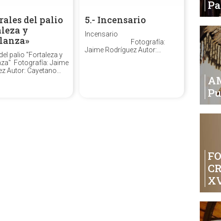
P
rales del palio
5.- Incensario
aleza y
Incensario
lanza»
Fotografía:
Jaime Rodríguez Autor:
del palio "Fortaleza y
Fernando Cruz Suárez. Fecha:
za" Fotografía: Jaime
1947. Técnica: Plata de ley.
ez Autor: Cayetano
Medidas: 29 cm. de alto y 12
A
z. Fecha: 1929.
cm. de diámetro. Cuatro
 Plata de ley. Medidas:
incensarios, cincelados,
Pu
 Doce varales,
repujados y...
dos por Cayetano
 en plata de ley. De
to cuadrangular, en
se puede ver en...
FO
C
XV