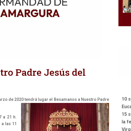
ro Padre Jesús del
10 s
arzo de 2020 tendrá lugar el Besamanos a Nuestro Padre
Euca
15 s
7 a 21 h.
la f
 a las 11
Vir