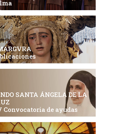
alma
MARGVRA
blicaciones
NDO SANTA ÁNGELA DE LA
RUZ
 Convocatoria de ayudas