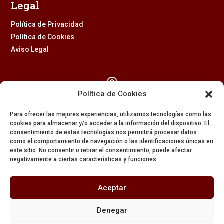
Legal
Política de Privacidad
Política de Cookies
Aviso Legal

Política de Cookies
Calle Feria, 2 (41003) – SEVILLA
Para ofrecer las mejores experiencias, utilizamos tecnologías como las
954 229 437
cookies para almacenar y/o acceder a la información del dispositivo. El
consentimiento de estas tecnologías nos permitirá procesar datos

como el comportamiento de navegación o las identificaciones únicas en
este sitio. No consentir o retirar el consentimiento, puede afectar
negativamente a ciertas características y funciones.
608 84 84 82

Aceptar
secretaria@amargura.org
Denegar
mayordomia@amargura.org