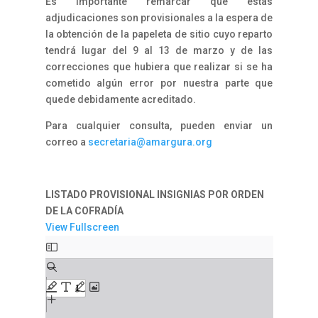
Es importante remarcar que estas
adjudicaciones son provisionales a la espera de
la obtención de la papeleta de sitio cuyo reparto
tendrá lugar del 9 al 13 de marzo y de las
correcciones que hubiera que realizar si se ha
cometido algún error por nuestra parte que
quede debidamente acreditado.
Para cualquier consulta, pueden enviar un
correo a
secretaria@amargura.org
LISTADO PROVISIONAL INSIGNIAS POR ORDEN
DE LA COFRADÍA
View Fullscreen
Saltar
al
contenido
del
PDF