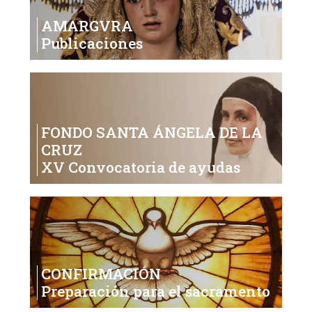
AMARGVRA
Publicaciones
FONDO SANTA ÁNGELA DE LA
CRUZ
XV Convocatoria de ayudas
CONFIRMACIÓN
Preparación para el sacramento