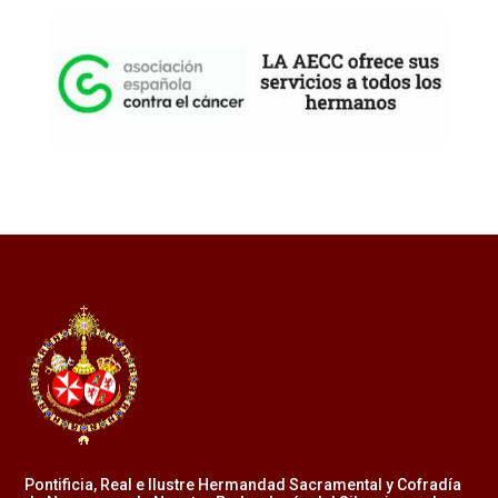
Pontificia, Real e Ilustre Hermandad Sacramental y Cofradía