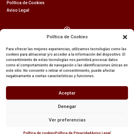
Política de Cookies
Aviso Legal

Política de Cookies
Calle Feria, 2 (41003) – SEVILLA
Para ofrecer las mejores experiencias, utilizamos tecnologías como las
954 229 437
cookies para almacenar y/o acceder a la información del dispositivo. El
consentimiento de estas tecnologías nos permitirá procesar datos

como el comportamiento de navegación o las identificaciones únicas en
este sitio. No consentir o retirar el consentimiento, puede afectar
negativamente a ciertas características y funciones.
608 84 84 82

Aceptar
secretaria@amargura.org
Denegar
mayordomia@amargura.org
Ver preferencias
Política de cookies
Política de Privacidad
Aviso Legal