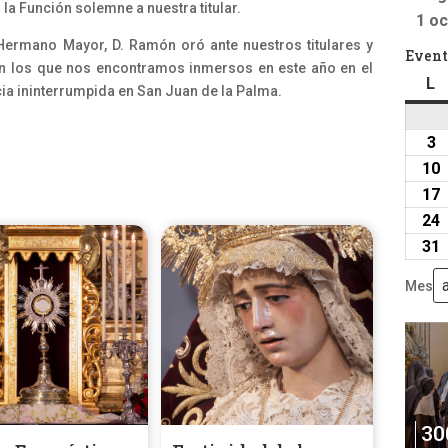
la Función solemne a nuestra titular.
1 oc
ermano Mayor, D. Ramón oró ante nuestros titulares y
Event
n los que nos encontramos inmersos en este año en el
L
l
a ininterrumpida en San Juan de la Palma.
3
3
a
10
2
17
24
31
Mes
30