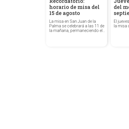
Recordatorio:
Jueve
horario de misa del
del m
15 de agosto
septi
La misa en San Juan de la
El jueve
Palma se celebrará a las 11 de
la misa 
la mañana, permaneciendo el
Templo cerrado por la tarde.