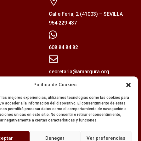

Calle Feria, 2 (41003) – SEVILLA
954 229 437

608 84 84 82

secretaria@amargura.org
mayordomia@amargura.org
Política de Cookies
r las mejores experiencias, utilizamos tecnologías como las cookies para
/o acceder a la información del dispositivo. El consentimiento de estas
 nos permitirá procesar datos como el comportamiento de navegación o
caciones únicas en este sitio. No consentir o retirar el consentimiento,
ar negativamente a ciertas características y funciones.
ceptar
Denegar
Ver preferencias