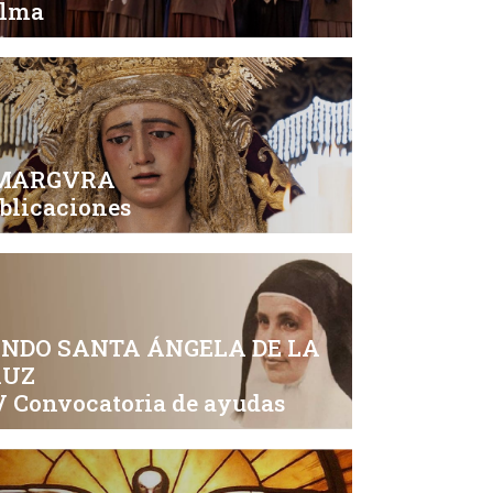
alma
MARGVRA
blicaciones
NDO SANTA ÁNGELA DE LA
RUZ
 Convocatoria de ayudas