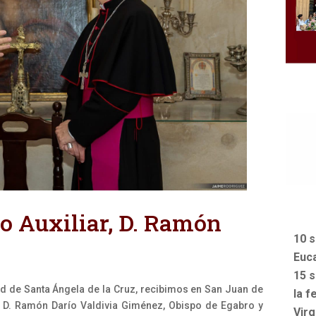
po Auxiliar, D. Ramón
10 s
Euca
15 s
ad de Santa Ángela de la Cruz, recibimos en San Juan de
la f
r. D. Ramón Darío Valdivia Giménez, Obispo de Egabro y
Vir