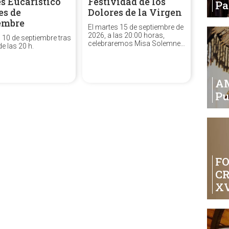
s Eucarístico
Festividad de los
P
es de
Dolores de la Virgen
embre
El martes 15 de septiembre de
2026, a las 20:00 horas,
s 10 de septiembre tras
celebraremos Misa Solemne
de las 20 h.
de la festividad de los Dolores
de la Santísima Virgen.
A
Pu
FO
C
XV