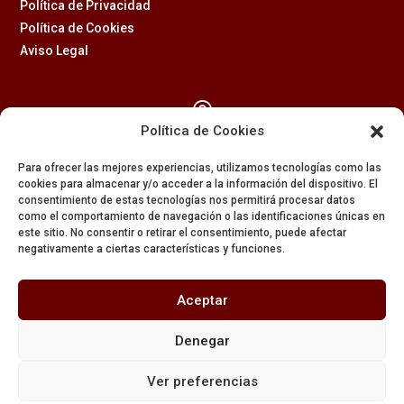
Política de Privacidad
Política de Cookies
Aviso Legal

Política de Cookies
Calle Feria, 2 (41003) – SEVILLA
Para ofrecer las mejores experiencias, utilizamos tecnologías como las
954 229 437
cookies para almacenar y/o acceder a la información del dispositivo. El
consentimiento de estas tecnologías nos permitirá procesar datos

como el comportamiento de navegación o las identificaciones únicas en
este sitio. No consentir o retirar el consentimiento, puede afectar
negativamente a ciertas características y funciones.
608 84 84 82

Aceptar
secretaria@amargura.org
Denegar
mayordomia@amargura.org
Ver preferencias