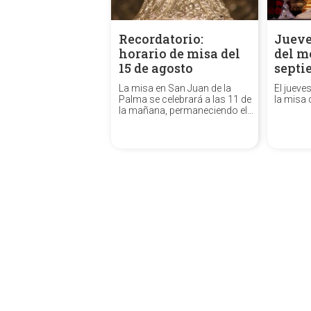
Recordatorio:
Jueve
horario de misa del
del m
15 de agosto
septi
La misa en San Juan de la
El jueve
Palma se celebrará a las 11 de
la misa 
la mañana, permaneciendo el
Templo cerrado por la tarde.