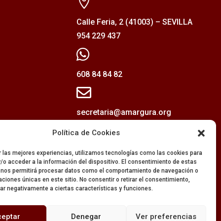

Calle Feria, 2 (41003) – SEVILLA
954 229 437

608 84 84 82

secretaria@amargura.org
mayordomia@amargura.org
Política de Cookies
r las mejores experiencias, utilizamos tecnologías como las cookies para
/o acceder a la información del dispositivo. El consentimiento de estas
 nos permitirá procesar datos como el comportamiento de navegación o
caciones únicas en este sitio. No consentir o retirar el consentimiento,
ar negativamente a ciertas características y funciones.
ceptar
Denegar
Ver preferencias