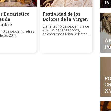
P
s Eucarístico
Festividad de los
es de
Dolores de la Virgen
embre
El martes 15 de septiembre de
2026, a las 20:00 horas,
s 10 de septiembre tras
celebraremos Misa Solemne
de las 20 h.
de la festividad de los Dolores
A
de la Santísima Virgen.
Pu
FO
C
XV