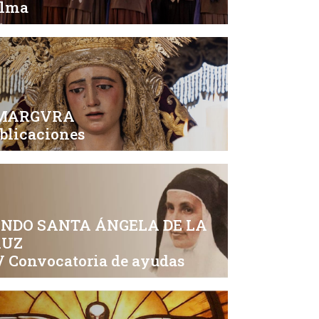
alma
MARGVRA
blicaciones
NDO SANTA ÁNGELA DE LA
RUZ
 Convocatoria de ayudas