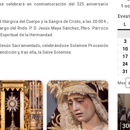
 se celebrará en conmemoración del 325 aniversario
1 oc
Event
 litúrgica del Cuerpo y la Sangre de Cristo, a las 20:00 h.,
L
l
argo del Rvdo. P. D. Jesús Maya Sánchez, Pbro. Párroco
 Espiritual de la Hermandad.
3
3
a Jesús Sacramentado, celebrándose Solemne Procesión
a
10
endición y, tras ella, la Salve Solemne.
2
17
24
31
Mes
30