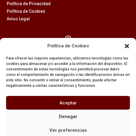
Política de Privacidad
Política de Cookies
Aviso Legal

Política de Cookies
Calle Feria, 2 (41003) – SEVILLA
Para ofrecer las mejores experiencias, utilizamos tecnologías como las
954 229 437
cookies para almacenar y/o acceder a la información del dispositivo. El
consentimiento de estas tecnologías nos permitirá procesar datos

como el comportamiento de navegación o las identificaciones únicas en
este sitio. No consentir o retirar el consentimiento, puede afectar
negativamente a ciertas características y funciones.
608 84 84 82

Aceptar
secretaria@amargura.org
Denegar
mayordomia@amargura.org
Ver preferencias