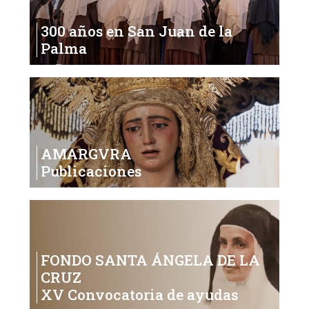
300 años en San Juan de la
Palma
AMARGVRA
Publicaciones
FONDO SANTA ÁNGELA DE LA
CRUZ
XV Convocatoria de ayudas