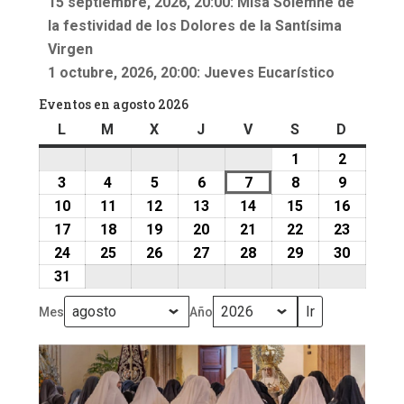
15 septiembre, 2026, 20:00: Misa Solemne de
la festividad de los Dolores de la Santísima
Virgen
1 octubre, 2026, 20:00: Jueves Eucarístico
Eventos en agosto 2026
L
lunes
M
martes
X
miércoles
J
jueves
V
viernes
S
sábado
D
doming
1
1
2
2
agosto,
agosto,
3
3
4
4
5
5
6
6
7
7
8
8
9
9
2026
2026
agosto,
agosto,
agosto,
agosto,
agosto,
agosto,
agosto,
10
10
11
11
12
12
13
13
14
14
15
15
16
16
2026
2026
2026
2026
2026
2026
2026
agosto,
agosto,
agosto,
agosto,
agosto,
agosto,
agosto,
17
17
18
18
19
19
20
20
21
21
22
22
23
23
2026
2026
2026
2026
2026
2026
2026
agosto,
agosto,
agosto,
agosto,
agosto,
agosto,
agosto,
24
24
25
25
26
26
27
27
28
28
29
29
30
30
2026
2026
2026
2026
2026
2026
2026
agosto,
agosto,
agosto,
agosto,
agosto,
agosto,
agosto,
31
31
2026
2026
2026
2026
2026
2026
2026
agosto,
Mes
Año
2026