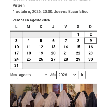
Virgen
1 octubre, 2026, 20:00: Jueves Eucarístico
Eventos en agosto 2026
L
lunes
M
martes
X
miércoles
J
jueves
V
viernes
S
sábado
D
doming
1
1
2
2
agosto,
agosto,
3
3
4
4
5
5
6
6
7
7
8
8
9
9
2026
2026
agosto,
agosto,
agosto,
agosto,
agosto,
agosto,
agosto,
10
10
11
11
12
12
13
13
14
14
15
15
16
16
2026
2026
2026
2026
2026
2026
2026
agosto,
agosto,
agosto,
agosto,
agosto,
agosto,
agosto,
17
17
18
18
19
19
20
20
21
21
22
22
23
23
2026
2026
2026
2026
2026
2026
2026
agosto,
agosto,
agosto,
agosto,
agosto,
agosto,
agosto,
24
24
25
25
26
26
27
27
28
28
29
29
30
30
2026
2026
2026
2026
2026
2026
2026
agosto,
agosto,
agosto,
agosto,
agosto,
agosto,
agosto,
31
31
2026
2026
2026
2026
2026
2026
2026
agosto,
Mes
Año
2026