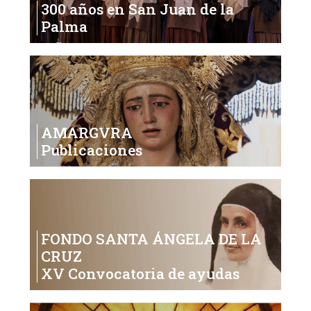
300 años en San Juan de la
Palma
AMARGVRA
Publicaciones
FONDO SANTA ÁNGELA DE LA
CRUZ
XV Convocatoria de ayudas