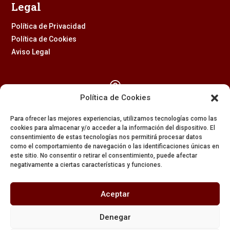
Legal
Política de Privacidad
Política de Cookies
Aviso Legal

Política de Cookies
Calle Feria, 2 (41003) – SEVILLA
Para ofrecer las mejores experiencias, utilizamos tecnologías como las
954 229 437
cookies para almacenar y/o acceder a la información del dispositivo. El
consentimiento de estas tecnologías nos permitirá procesar datos

como el comportamiento de navegación o las identificaciones únicas en
este sitio. No consentir o retirar el consentimiento, puede afectar
negativamente a ciertas características y funciones.
608 84 84 82

Aceptar
secretaria@amargura.org
Denegar
mayordomia@amargura.org