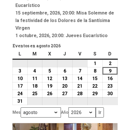
Eucarístico
15 septiembre, 2026, 20:00: Misa Solemne de
la festividad de los Dolores de la Santísima
Virgen
1 octubre, 2026, 20:00: Jueves Eucarístico
Eventos en agosto 2026
L
lunes
M
martes
X
miércoles
J
jueves
V
viernes
S
sábado
D
doming
1
1
2
2
agosto,
agosto,
3
3
4
4
5
5
6
6
7
7
8
8
9
9
2026
2026
agosto,
agosto,
agosto,
agosto,
agosto,
agosto,
agosto,
10
10
11
11
12
12
13
13
14
14
15
15
16
16
2026
2026
2026
2026
2026
2026
2026
agosto,
agosto,
agosto,
agosto,
agosto,
agosto,
agosto,
17
17
18
18
19
19
20
20
21
21
22
22
23
23
2026
2026
2026
2026
2026
2026
2026
agosto,
agosto,
agosto,
agosto,
agosto,
agosto,
agosto,
24
24
25
25
26
26
27
27
28
28
29
29
30
30
2026
2026
2026
2026
2026
2026
2026
agosto,
agosto,
agosto,
agosto,
agosto,
agosto,
agosto,
31
31
2026
2026
2026
2026
2026
2026
2026
agosto,
Mes
Año
2026