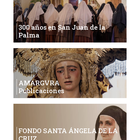
300 años en San Juan de la
Palma
AMARGVRA
Publicaciones
FONDO SANTA ÁNGELA DE LA
CRUZ