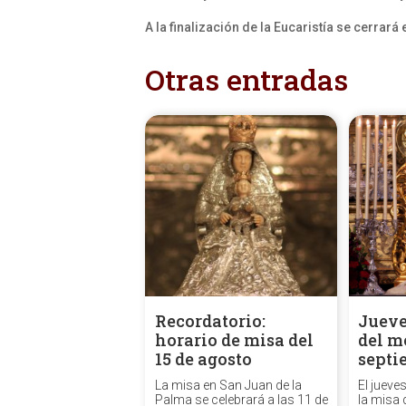
A la finalización de la Eucaristía se cerrar
Otras entradas
Recordatorio:
Jueve
horario de misa del
del m
15 de agosto
septi
La misa en San Juan de la
El jueve
Palma se celebrará a las 11 de
la misa 