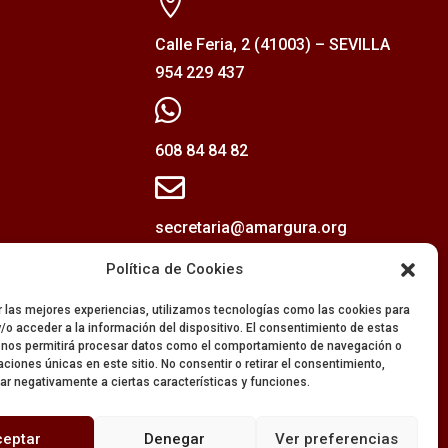

Calle Feria, 2 (41003) – SEVILLA
954 229 437

608 84 84 82

secretaria@amargura.org
mayordomia@amargura.org
Política de Cookies
r las mejores experiencias, utilizamos tecnologías como las cookies para
/o acceder a la información del dispositivo. El consentimiento de estas
 nos permitirá procesar datos como el comportamiento de navegación o
caciones únicas en este sitio. No consentir o retirar el consentimiento,
ar negativamente a ciertas características y funciones.
ceptar
Denegar
Ver preferencias