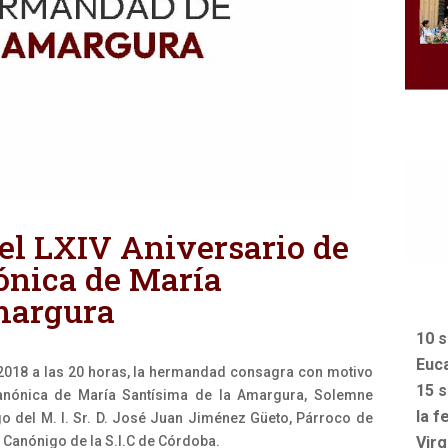
el LXIV Aniversario de
ónica de María
margura
10 s
Euca
2018 a las 20 horas, la hermandad consagra con motivo
15 s
Canónica de María Santísima de la Amargura, Solemne
la f
go del M. I. Sr. D. José Juan Jiménez Güeto, Párroco de
Vir
 Canónigo de la S.I.C de Córdoba.