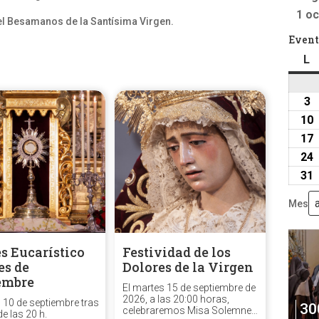
1 oc
á el Besamanos de la Santísima Virgen.
Event
L
l
3
3
a
10
2
17
24
31
Mes
s Eucarístico
Festividad de los
es de
Dolores de la Virgen
embre
El martes 15 de septiembre de
2026, a las 20:00 horas,
s 10 de septiembre tras
30
celebraremos Misa Solemne
de las 20 h.