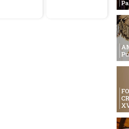
de la festividad de los Dolores
P
de la Santísima Virgen.
A
Pu
FO
C
XV