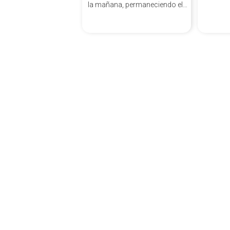
la mañana, permaneciendo el
Templo cerrado por la tarde.