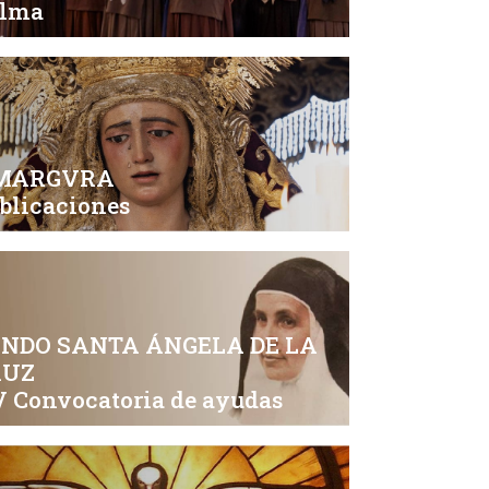
alma
MARGVRA
blicaciones
NDO SANTA ÁNGELA DE LA
RUZ
 Convocatoria de ayudas