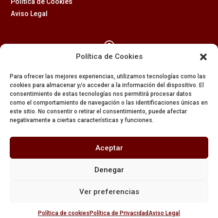
Política de Cookies
Aviso Legal

Política de Cookies
Calle Feria, 2 (41003) – SEVILLA
Para ofrecer las mejores experiencias, utilizamos tecnologías como las
954 229 437
cookies para almacenar y/o acceder a la información del dispositivo. El
consentimiento de estas tecnologías nos permitirá procesar datos

como el comportamiento de navegación o las identificaciones únicas en
este sitio. No consentir o retirar el consentimiento, puede afectar
negativamente a ciertas características y funciones.
608 84 84 82

Aceptar
secretaria@amargura.org
Denegar
mayordomia@amargura.org
Ver preferencias
Política de cookies
Política de Privacidad
Aviso Legal