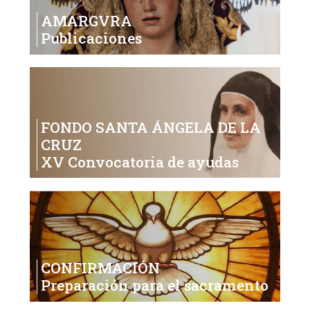
AMARGVRA
Publicaciones
FONDO SANTA ÁNGELA DE LA
CRUZ
XV Convocatoria de ayudas
CONFIRMACIÓN
Preparación para el sacramento