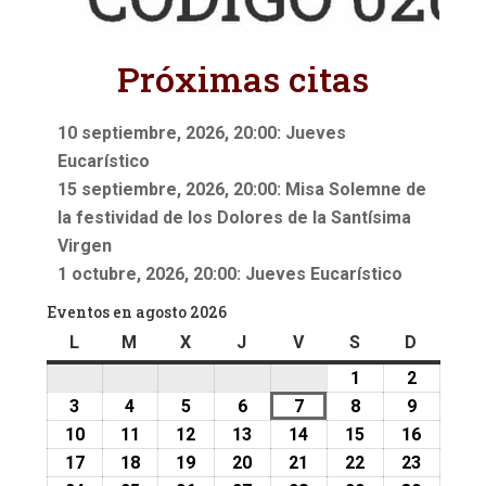
Próximas citas
10 septiembre, 2026, 20:00: Jueves
Eucarístico
15 septiembre, 2026, 20:00: Misa Solemne de
la festividad de los Dolores de la Santísima
Virgen
1 octubre, 2026, 20:00: Jueves Eucarístico
Eventos en agosto 2026
L
lunes
M
martes
X
miércoles
J
jueves
V
viernes
S
sábado
D
doming
1
1
2
2
agosto,
agosto,
3
3
4
4
5
5
6
6
7
7
8
8
9
9
2026
2026
agosto,
agosto,
agosto,
agosto,
agosto,
agosto,
agosto,
10
10
11
11
12
12
13
13
14
14
15
15
16
16
2026
2026
2026
2026
2026
2026
2026
agosto,
agosto,
agosto,
agosto,
agosto,
agosto,
agosto,
17
17
18
18
19
19
20
20
21
21
22
22
23
23