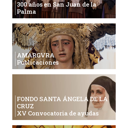
300 años en San Juan de la
Palma
AMARGVRA
Publicaciones
FONDO SANTA ÁNGELA DE LA
CRUZ
XV Convocatoria de ayudas