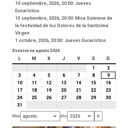
10 septiembre, 2026, 20:00: Jueves
Eucarístico
15 septiembre, 2026, 20:00: Misa Solemne de
la festividad de los Dolores de la Santísima
Virgen
1 octubre, 2026, 20:00: Jueves Eucarístico
Eventos en agosto 2026
L
lunes
M
martes
X
miércoles
J
jueves
V
viernes
S
sábado
D
doming
1
1
2
2
agosto,
agosto,
3
3
4
4
5
5
6
6
7
7
8
8
9
9
2026
2026
agosto,
agosto,
agosto,
agosto,
agosto,
agosto,
agosto,
10
10
11
11
12
12
13
13
14
14
15
15
16
16
2026
2026
2026
2026
2026
2026
2026
agosto,
agosto,
agosto,
agosto,
agosto,
agosto,
agosto,
17
17
18
18
19
19
20
20
21
21
22
22
23
23
2026
2026
2026
2026
2026
2026
2026
agosto,
agosto,
agosto,
agosto,
agosto,
agosto,
agosto,
24
24
25
25
26
26
27
27
28
28
29
29
30
30
2026
2026
2026
2026
2026
2026
2026
agosto,
agosto,
agosto,
agosto,
agosto,
agosto,
agosto,
31
31
2026
2026
2026
2026
2026
2026
2026
agosto,
Mes
Año
2026