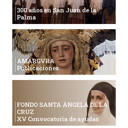
300 años en San Juan de la
Palma
AMARGVRA
Publicaciones
FONDO SANTA ÁNGELA DE LA
CRUZ
XV Convocatoria de ayudas