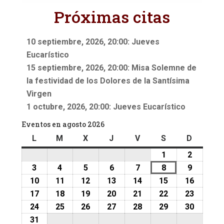
Próximas citas
10 septiembre, 2026, 20:00: Jueves
Eucarístico
15 septiembre, 2026, 20:00: Misa Solemne de
la festividad de los Dolores de la Santísima
Virgen
1 octubre, 2026, 20:00: Jueves Eucarístico
Eventos en agosto 2026
L
lunes
M
martes
X
miércoles
J
jueves
V
viernes
S
sábado
D
doming
1
1
2
2
agosto,
agosto,
3
3
4
4
5
5
6
6
7
7
8
8
9
9
2026
2026
agosto,
agosto,
agosto,
agosto,
agosto,
agosto,
agosto,
10
10
11
11
12
12
13
13
14
14
15
15
16
16
2026
2026
2026
2026
2026
2026
2026
agosto,
agosto,
agosto,
agosto,
agosto,
agosto,
agosto,
17
17
18
18
19
19
20
20
21
21
22
22
23
23
2026
2026
2026
2026
2026
2026
2026
agosto,
agosto,
agosto,
agosto,
agosto,
agosto,
agosto,
24
24
25
25
26
26
27
27
28
28
29
29
30
30
2026
2026
2026
2026
2026
2026
2026
agosto,
agosto,
agosto,
agosto,
agosto,
agosto,
agosto,
31
31