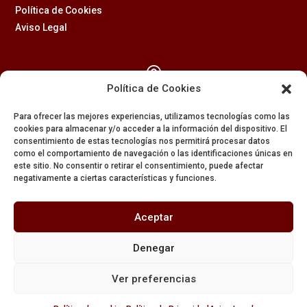
Política de Cookies
Aviso Legal

Política de Cookies
Calle Feria, 2 (41003) – SEVILLA
Para ofrecer las mejores experiencias, utilizamos tecnologías como las
954 229 437
cookies para almacenar y/o acceder a la información del dispositivo. El
consentimiento de estas tecnologías nos permitirá procesar datos

como el comportamiento de navegación o las identificaciones únicas en
este sitio. No consentir o retirar el consentimiento, puede afectar
negativamente a ciertas características y funciones.
608 84 84 82

Aceptar
secretaria@amargura.org
Denegar
mayordomia@amargura.org
Ver preferencias