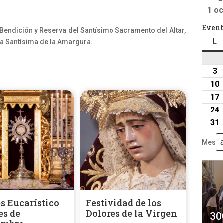
1 oc
Event
 Bendición y Reserva del Santísimo Sacramento del Altar,
L
l
ría Santísima de la Amargura.
3
3
a
10
2
17
24
31
Mes
s Eucarístico
Festividad de los
es de
Dolores de la Virgen
30