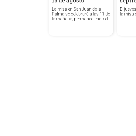
15 de agosto
septi
La misa en San Juan de la
El jueve
Palma se celebrará a las 11 de
la misa 
la mañana, permaneciendo el
Templo cerrado por la tarde.