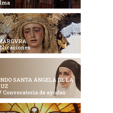
alma
MARGVRA
blicaciones
NDO SANTA ÁNGELA DE LA
RUZ
 Convocatoria de ayudas