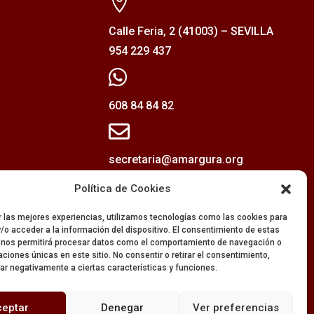

Calle Feria, 2 (41003) – SEVILLA
954 229 437

608 84 84 82

secretaria@amargura.org
mayordomia@amargura.org
Política de Cookies
r las mejores experiencias, utilizamos tecnologías como las cookies para
/o acceder a la información del dispositivo. El consentimiento de estas
 nos permitirá procesar datos como el comportamiento de navegación o
caciones únicas en este sitio. No consentir o retirar el consentimiento,
ar negativamente a ciertas características y funciones.
ceptar
Denegar
Ver preferencias