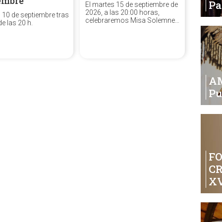
embre
P
El martes 15 de septiembre de
2026, a las 20:00 horas,
s 10 de septiembre tras
celebraremos Misa Solemne
de las 20 h.
de la festividad de los Dolores
de la Santísima Virgen.
A
Pu
FO
C
XV