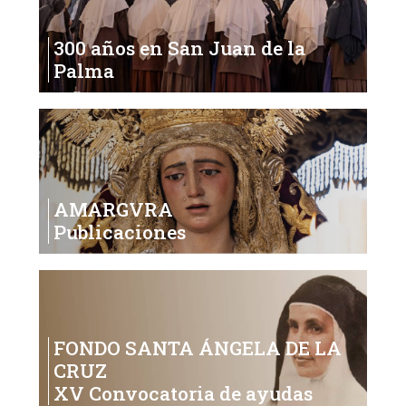
300 años en San Juan de la
Palma
AMARGVRA
Publicaciones
FONDO SANTA ÁNGELA DE LA
CRUZ
XV Convocatoria de ayudas