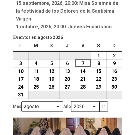
15 septiembre, 2026, 20:00: Misa Solemne de
la festividad de los Dolores de la Santísima
Virgen
1 octubre, 2026, 20:00: Jueves Eucarístico
Eventos en agosto 2026
L
lunes
M
martes
X
miércoles
J
jueves
V
viernes
S
sábado
D
doming
1
1
2
2
agosto,
agosto,
3
3
4
4
5
5
6
6
7
7
8
8
9
9
2026
2026
agosto,
agosto,
agosto,
agosto,
agosto,
agosto,
agosto,
10
10
11
11
12
12
13
13
14
14
15
15
16
16
2026
2026
2026
2026
2026
2026
2026
agosto,
agosto,
agosto,
agosto,
agosto,
agosto,
agosto,
17
17
18
18
19
19
20
20
21
21
22
22
23
23
2026
2026
2026
2026
2026
2026
2026
agosto,
agosto,
agosto,
agosto,
agosto,
agosto,
agosto,
24
24
25
25
26
26
27
27
28
28
29
29
30
30
2026
2026
2026
2026
2026
2026
2026
agosto,
agosto,
agosto,
agosto,
agosto,
agosto,
agosto,
31
31
2026
2026
2026
2026
2026
2026
2026
agosto,
Mes
Año
2026