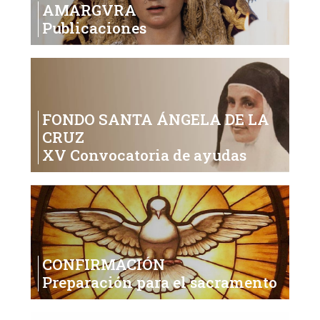
AMARGVRA
Publicaciones
FONDO SANTA ÁNGELA DE LA
CRUZ
XV Convocatoria de ayudas
CONFIRMACIÓN
Preparación para el sacramento