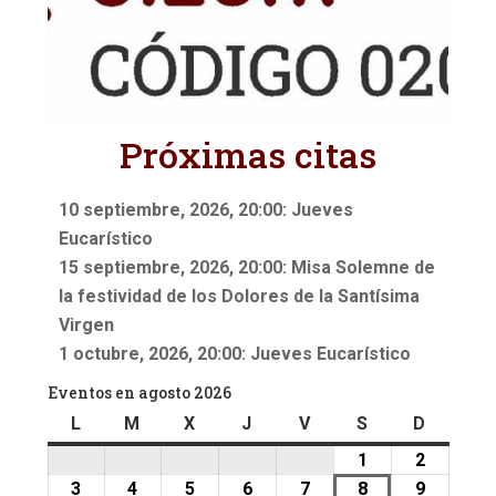
Próximas citas
10 septiembre, 2026, 20:00: Jueves
Eucarístico
15 septiembre, 2026, 20:00: Misa Solemne de
la festividad de los Dolores de la Santísima
Virgen
1 octubre, 2026, 20:00: Jueves Eucarístico
Eventos en agosto 2026
L
lunes
M
martes
X
miércoles
J
jueves
V
viernes
S
sábado
D
doming
1
1
2
2
agosto,
agosto,
3
3
4
4
5
5
6
6
7
7
8
8
9
9