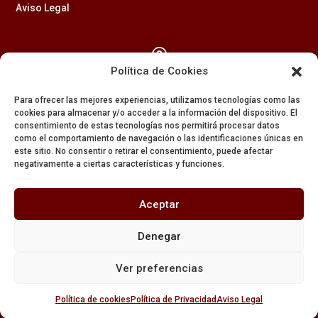
Aviso Legal

Política de Cookies
Calle Feria, 2 (41003) – SEVILLA
Para ofrecer las mejores experiencias, utilizamos tecnologías como las
954 229 437
cookies para almacenar y/o acceder a la información del dispositivo. El
consentimiento de estas tecnologías nos permitirá procesar datos

como el comportamiento de navegación o las identificaciones únicas en
este sitio. No consentir o retirar el consentimiento, puede afectar
negativamente a ciertas características y funciones.
608 84 84 82

Aceptar
secretaria@amargura.org
Denegar
mayordomia@amargura.org
Ver preferencias
Política de cookies
Política de Privacidad
Aviso Legal