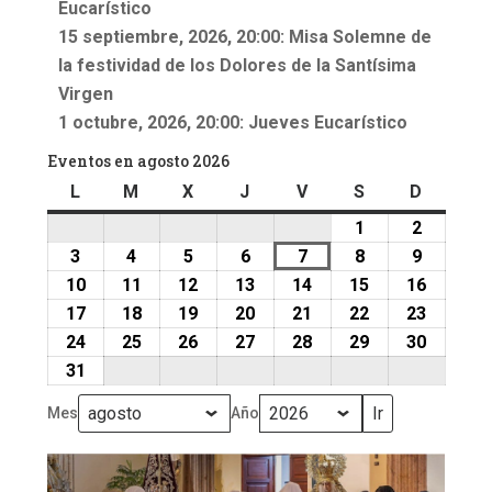
Eucarístico
15 septiembre, 2026, 20:00: Misa Solemne de
la festividad de los Dolores de la Santísima
Virgen
1 octubre, 2026, 20:00: Jueves Eucarístico
Eventos en agosto 2026
L
lunes
M
martes
X
miércoles
J
jueves
V
viernes
S
sábado
D
doming
1
1
2
2
agosto,
agosto,
3
3
4
4
5
5
6
6
7
7
8
8
9
9
2026
2026
agosto,
agosto,
agosto,
agosto,
agosto,
agosto,
agosto,
10
10
11
11
12
12
13
13
14
14
15
15
16
16
2026
2026
2026
2026
2026
2026
2026
agosto,
agosto,
agosto,
agosto,
agosto,
agosto,
agosto,
17
17
18
18
19
19
20
20
21
21
22
22
23
23
2026
2026
2026
2026
2026
2026
2026
agosto,
agosto,
agosto,
agosto,
agosto,
agosto,
agosto,
24
24
25
25
26
26
27
27
28
28
29
29
30
30
2026
2026
2026
2026
2026
2026
2026
agosto,
agosto,
agosto,
agosto,
agosto,
agosto,
agosto,
31
31
2026
2026
2026
2026
2026
2026
2026
agosto,
Mes
Año
2026