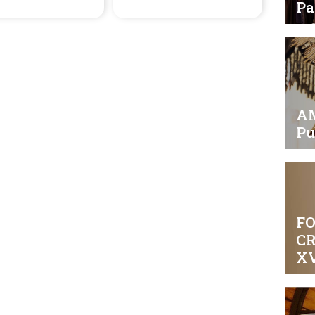
P
A
Pu
FO
C
XV