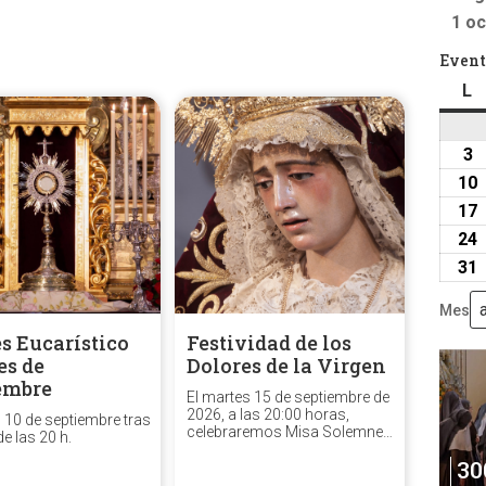
1 oc
Event
L
l
3
3
a
10
2
17
24
31
Mes
s Eucarístico
Festividad de los
es de
Dolores de la Virgen
embre
El martes 15 de septiembre de
2026, a las 20:00 horas,
s 10 de septiembre tras
celebraremos Misa Solemne
de las 20 h.
de la festividad de los Dolores
30
de la Santísima Virgen.