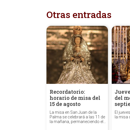
Otras entradas
Recordatorio:
Jueve
horario de misa del
del m
15 de agosto
septi
La misa en San Juan de la
El jueve
Palma se celebrará a las 11 de
la misa 
la mañana, permaneciendo el
Templo cerrado por la tarde.