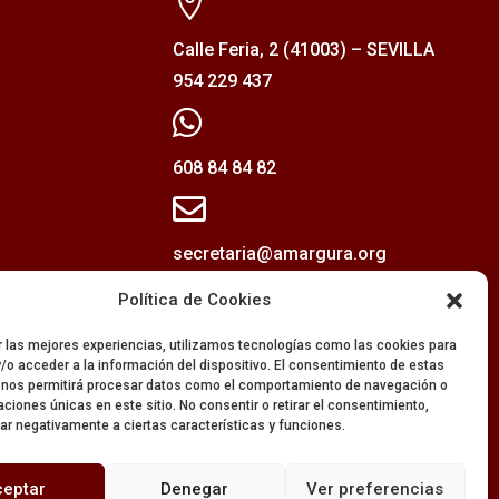

Calle Feria, 2 (41003) – SEVILLA
954 229 437

608 84 84 82

secretaria@amargura.org
mayordomia@amargura.org
Política de Cookies
r las mejores experiencias, utilizamos tecnologías como las cookies para
/o acceder a la información del dispositivo. El consentimiento de estas
 nos permitirá procesar datos como el comportamiento de navegación o
caciones únicas en este sitio. No consentir o retirar el consentimiento,
ar negativamente a ciertas características y funciones.
ceptar
Denegar
Ver preferencias