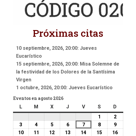
Próximas citas
10 septiembre, 2026, 20:00: Jueves
Eucarístico
15 septiembre, 2026, 20:00: Misa Solemne de
la festividad de los Dolores de la Santísima
Virgen
1 octubre, 2026, 20:00: Jueves Eucarístico
Eventos en agosto 2026
L
lunes
M
martes
X
miércoles
J
jueves
V
viernes
S
sábado
D
doming
1
1
2
2
agosto,
agosto,
3
3
4
4
5
5
6
6
7
7
8
8
9
9
2026
2026
agosto,
agosto,
agosto,
agosto,
agosto,
agosto,
agosto,
10
10
11
11
12
12
13
13
14
14
15
15
16
16