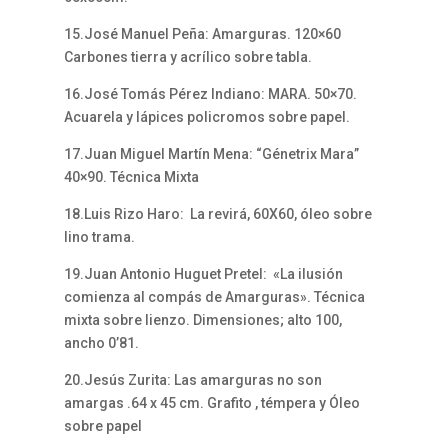
15.José Manuel Peña: Amarguras. 120×60
Carbones tierra y acrílico sobre tabla.
16.José Tomás Pérez Indiano: MARA. 50×70.
Acuarela y lápices policromos sobre papel.
17.Juan Miguel Martín Mena: “Génetrix Mara”
40×90. Técnica Mixta
18.Luis Rizo Haro: La revirá, 60X60, óleo sobre
lino trama.
19.Juan Antonio Huguet Pretel: «La ilusión
comienza al compás de Amarguras». Técnica
mixta sobre lienzo. Dimensiones; alto 100,
ancho 0’81.
20.Jesús Zurita: Las amarguras no son
amargas .64 x 45 cm. Grafito , témpera y Óleo
sobre papel