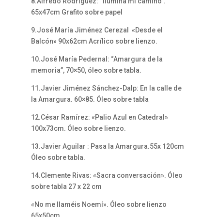
8.Alfredo Rodríguez: “Ilumina mi camino”.
65x47cm Grafito sobre papel
9.José María Jiménez Cerezal «Desde el
Balcón» 90x62cm Acrílico sobre lienzo.
10.José María Pedernal: “Amargura de la
memoria”, 70×50, óleo sobre tabla.
11.Javier Jiménez Sánchez-Dalp: En la calle de
la Amargura. 60×85. Óleo sobre tabla
12.César Ramírez: «Palio Azul en Catedral»
100x73cm. Óleo sobre lienzo.
13.Javier Aguilar : Pasa la Amargura.55x 120cm
Óleo sobre tabla.
14.Clemente Rivas: «Sacra conversación». Óleo
sobre tabla 27 x 22 cm
«No me llaméis Noemí». Óleo sobre lienzo
65x50cm.