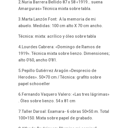
2.Nuria Barrera Bellido 87 x 58 «1919… suena
Amarguras» Técnica mixta sobre tabla.
3.Marta Lanzón Font: A la memoria de mi
abuelo. Medidas: 100 cm alto X 70 cm ancho.
Técnica: mixta: acrílico y óleo sobre tabla
4.Lourdes Cabrera: «Domingo de Ramos de
1919». Técnica mixta sobre lienzo. Dimensiones;
alto 0’60, ancho 0’81.
5.Pepillo Gutiérrez Aragón «Desprecio de
Herodes». 50×70 cm / Técnica: grafito sobre
papel schooeller
6.Fernando Vaquero Valero: «Las tres lágrimas»
. Óleo sobre lienzo. 54 x 81 cm
7.Taller Daroal: Examara- 6 obras 50×50.m. Total
100×150. Mixta sobre papel de grabado.