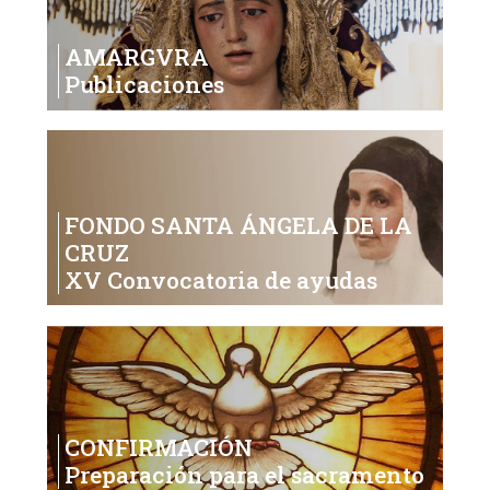
AMARGVRA
Publicaciones
FONDO SANTA ÁNGELA DE LA
CRUZ
XV Convocatoria de ayudas
CONFIRMACIÓN
Preparación para el sacramento