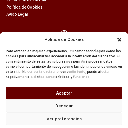
Política de Cookies
Aviso Legal

Política de Cookies
Calle Feria, 2 (41003) – SEVILLA
Para ofrecer las mejores experiencias, utilizamos tecnologías como las
954 229 437
cookies para almacenar y/o acceder a la información del dispositivo. El
consentimiento de estas tecnologías nos permitirá procesar datos

como el comportamiento de navegación o las identificaciones únicas en
este sitio. No consentir o retirar el consentimiento, puede afectar
negativamente a ciertas características y funciones.
608 84 84 82

Aceptar
secretaria@amargura.org
Denegar
mayordomia@amargura.org
Ver preferencias