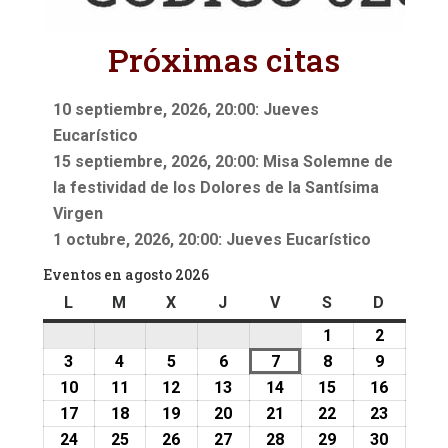
Próximas citas
10 septiembre, 2026, 20:00: Jueves
Eucarístico
15 septiembre, 2026, 20:00: Misa Solemne de
la festividad de los Dolores de la Santísima
Virgen
1 octubre, 2026, 20:00: Jueves Eucarístico
Eventos en agosto 2026
L
lunes
M
martes
X
miércoles
J
jueves
V
viernes
S
sábado
D
doming
1
1
2
2
agosto,
agosto,
3
3
4
4
5
5
6
6
7
7
8
8
9
9
2026
2026
agosto,
agosto,
agosto,
agosto,
agosto,
agosto,
agosto,
10
10
11
11
12
12
13
13
14
14
15
15
16
16
2026
2026
2026
2026
2026
2026
2026
agosto,
agosto,
agosto,
agosto,
agosto,
agosto,
agosto,
17
17
18
18
19
19
20
20
21
21
22
22
23
23
2026
2026
2026
2026
2026
2026
2026
agosto,
agosto,
agosto,
agosto,
agosto,
agosto,
agosto,
24
24
25
25
26
26
27
27
28
28
29
29
30
30