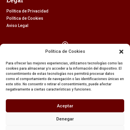
Legal
Política de Privacidad
Política de Cookies
Aviso Legal

Política de Cookies
Calle Feria, 2 (41003) – SEVILLA
Para ofrecer las mejores experiencias, utilizamos tecnologías como las
954 229 437
cookies para almacenar y/o acceder a la información del dispositivo. El
consentimiento de estas tecnologías nos permitirá procesar datos

como el comportamiento de navegación o las identificaciones únicas en
este sitio. No consentir o retirar el consentimiento, puede afectar
negativamente a ciertas características y funciones.
608 84 84 82

Aceptar
secretaria@amargura.org
Denegar
mayordomia@amargura.org