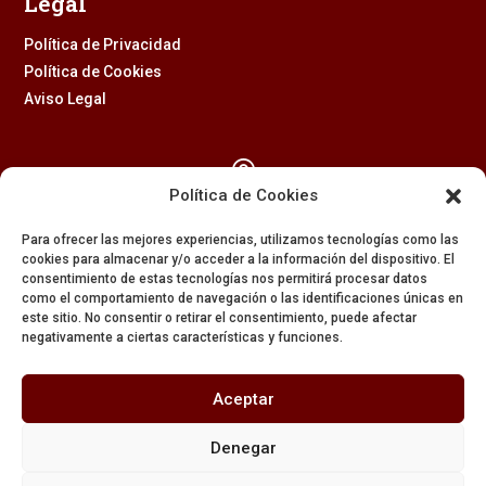
Legal
Política de Privacidad
Política de Cookies
Aviso Legal

Política de Cookies
Calle Feria, 2 (41003) – SEVILLA
Para ofrecer las mejores experiencias, utilizamos tecnologías como las
954 229 437
cookies para almacenar y/o acceder a la información del dispositivo. El
consentimiento de estas tecnologías nos permitirá procesar datos

como el comportamiento de navegación o las identificaciones únicas en
este sitio. No consentir o retirar el consentimiento, puede afectar
negativamente a ciertas características y funciones.
608 84 84 82

Aceptar
secretaria@amargura.org
Denegar
mayordomia@amargura.org