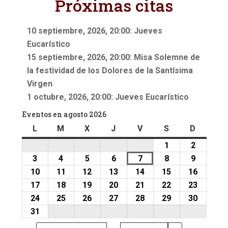
Próximas citas
10 septiembre, 2026, 20:00: Jueves
Eucarístico
15 septiembre, 2026, 20:00: Misa Solemne de
la festividad de los Dolores de la Santísima
Virgen
1 octubre, 2026, 20:00: Jueves Eucarístico
Eventos en agosto 2026
L
lunes
M
martes
X
miércoles
J
jueves
V
viernes
S
sábado
D
doming
1
1
2
2
agosto,
agosto,
3
3
4
4
5
5
6
6
7
7
8
8
9
9
2026
2026
agosto,
agosto,
agosto,
agosto,
agosto,
agosto,
agosto,
10
10
11
11
12
12
13
13
14
14
15
15
16
16
2026
2026
2026
2026
2026
2026
2026
agosto,
agosto,
agosto,
agosto,
agosto,
agosto,
agosto,
17
17
18
18
19
19
20
20
21
21
22
22
23
23
2026
2026
2026
2026
2026
2026
2026
agosto,
agosto,
agosto,
agosto,
agosto,
agosto,
agosto,
24
24
25
25
26
26
27
27
28
28
29
29
30
30
2026
2026
2026
2026
2026
2026
2026
agosto,
agosto,
agosto,
agosto,
agosto,
agosto,
agosto,
31
31
2026
2026
2026
2026
2026
2026
2026
agosto,