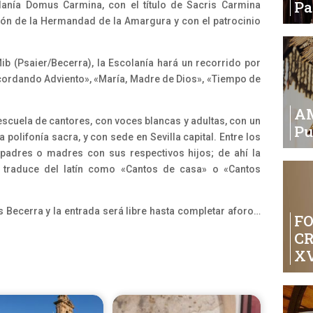
P
lanía Domus Carmina, con el título de Sacris Carmina
ión de la Hermandad de la Amargura y con el patrocinio
b (Psaier/Becerra), la Escolanía hará un recorrido por
cordando Adviento», «María, Madre de Dios», «Tiempo de
A
scuela de cantores, con voces blancas y adultas, con un
Pu
polifonía sacra, y con sede en Sevilla capital. Entre los
n padres o madres con sus respectivos hijos; de ahí la
traduce del latín como «Cantos de casa» o «Cantos
 Becerra y la entrada será libre hasta completar aforo…
FO
C
XV