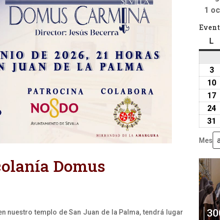
1 oc
Event
L
l
3
3
a
10
2
17
24
31
Mes
scolanía Domus
30
 en nuestro templo de San Juan de la Palma, tendrá lugar