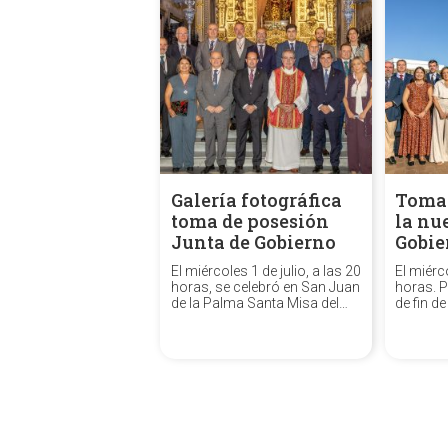
Galería fotográfica
Toma 
toma de posesión
la nu
Junta de Gobierno
Gobie
El miércoles 1 de julio, a las 20
El miérco
horas, se celebró en San Juan
horas. 
de la Palma Santa Misa del
de fin d
Espíritu Santo durante la cual
del Espí
tomaron posesión de sus
cargos los oficiales de la
nueva Junta de Gobierno,
encabezada por N.H.D. Aníbal
Tovaruela Garrido, resultante
del pasado...