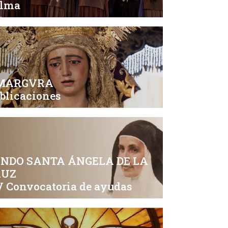
alma
MARGVRA
blicaciones
NDO SANTA ÁNGELA DE LA
RUZ
 Convocatoria de ayudas