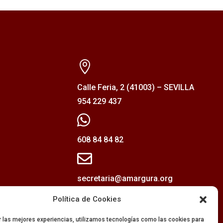

Calle Feria, 2 (41003) – SEVILLA
954 229 437

608 84 84 82

secretaria@amargura.org
mayordomia@amargura.org
Política de Cookies
r las mejores experiencias, utilizamos tecnologías como las cookies para