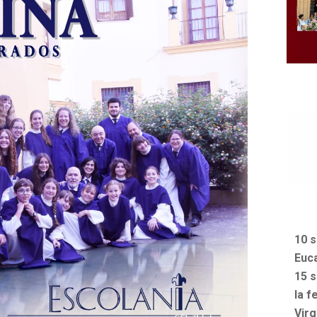
10 s
Euca
15 s
la f
Vir