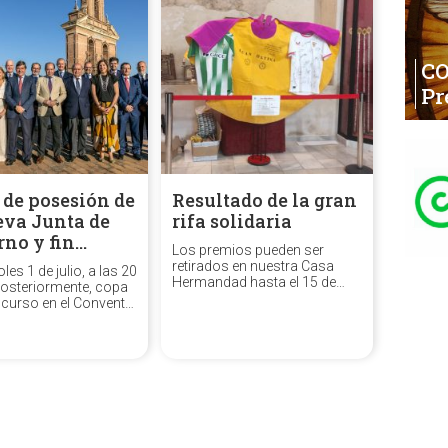
C
Pr
de posesión de
Resultado de la gran
eva Junta de
rifa solidaria
rno y fin…
Los premios pueden ser
retirados en nuestra Casa
les 1 de julio, a las 20
Hermandad hasta el 15 de
Posteriormente, copa
julio.
e curso en el Convento
ritu Santo.