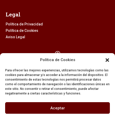
Legal
Política de Privacidad
Política de Cookies
Aviso Legal

Política de Cookies
Calle Feria, 2 (41003) – SEVILLA
Para ofrecer las mejores experiencias, utilizamos tecnologías como las
954 229 437
cookies para almacenar y/o acceder a la información del dispositivo. El
consentimiento de estas tecnologías nos permitirá procesar datos

como el comportamiento de navegación o las identificaciones únicas en
este sitio. No consentir o retirar el consentimiento, puede afectar
negativamente a ciertas características y funciones.
608 84 84 82

Aceptar
secretaria@amargura.org