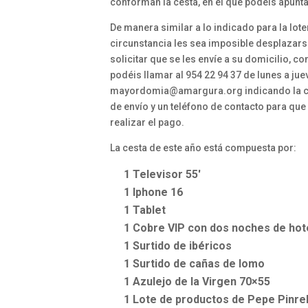
conforman la cesta, en el que podéis apunta
De manera similar a lo indicado para la lote
circunstancia les sea imposible desplazarse
solicitar que se les envíe a su domicilio, c
podéis llamar al 954 22 94 37 de lunes a jue
mayordomia@amargura.org indicando la can
de envío y un teléfono de contacto para q
realizar el pago.
La cesta de este año está compuesta por:
1 Televisor 55′
1 Iphone 16
1 Tablet
1 Cobre VIP con dos noches de hot
1 Surtido de ibéricos
1 Surtido de cañas de lomo
1 Azulejo de la Virgen 70×55
1 Lote de productos de Pepe Pinre