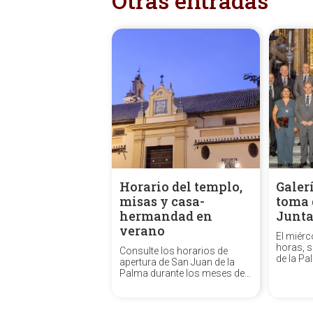
Otras entradas
Horario del templo,
Galer
misas y casa-
toma 
hermandad en
Junta
verano
El miérco
horas, s
Consulte los horarios de
de la Pa
apertura de San Juan de la
Espíritu
Palma durante los meses de
tomaron
julio y agosto, así como los
cargos l
horarios de misas y de la
nueva J
casa-hermandad.