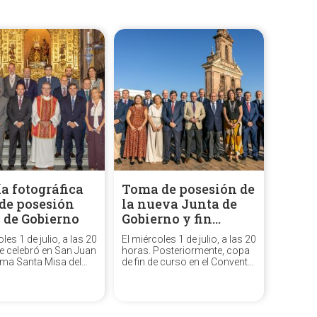
ía fotográfica
Toma de posesión de
de posesión
la nueva Junta de
 de Gobierno
Gobierno y fin…
les 1 de julio, a las 20
El miércoles 1 de julio, a las 20
e celebró en San Juan
horas. Posteriormente, copa
lma Santa Misa del
de fin de curso en el Convento
 Santo durante la cual
del Espíritu Santo.
 posesión de sus
os oficiales de la
unta de Gobierno,