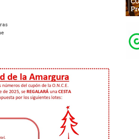
C
Pr
dras
he