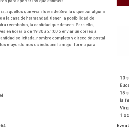
ros para aportar los que estiméis.
ría, aquellos que vivan fuera de Sevilla o que por alguna
 a la casa de hermandad, tienen la posibilidad de
ontra reembolso, la cantidad que deseen. Para ello,
ves en horario de 19:30 a 21:00 o enviar un correo a
tidad solicitada, nombre completo y dirección postal
ue los mayordomos os indiquen la mejor forma para
10 s
Euca
15 s
el
la f
Vir
1 oc
Event
les