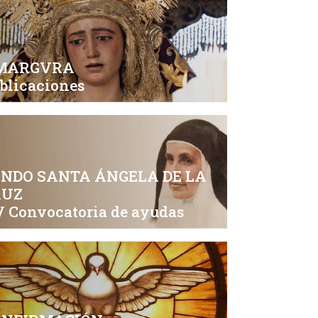
MARGVRA
blicaciones
NDO SANTA ÁNGELA DE LA
RUZ
 Convocatoria de ayudas