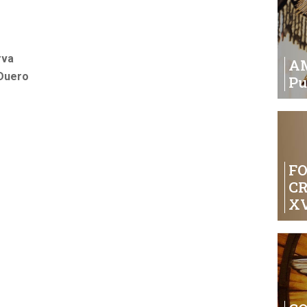
rva
A
 Duero
Pu
FO
C
XV