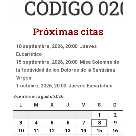
Próximas citas
10 septiembre, 2026, 20:00: Jueves
Eucarístico
15 septiembre, 2026, 20:00: Misa Solemne de
la festividad de los Dolores de la Santísima
Virgen
1 octubre, 2026, 20:00: Jueves Eucarístico
Eventos en agosto 2026
L
lunes
M
martes
X
miércoles
J
jueves
V
viernes
S
sábado
D
doming
1
1
2
2
agosto,
agosto,
3
3
4
4
5
5
6
6
7
7
8
8
9
9
2026
2026
agosto,
agosto,
agosto,
agosto,
agosto,
agosto,
agosto,
10
10
11
11
12
12
13
13
14
14
15
15
16
16