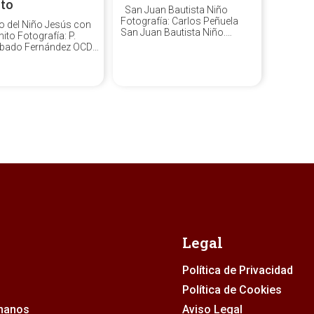
to
San Juan Bautista Niño
Fotografía: Carlos Peñuela
o del Niño Jesús con
San Juan Bautista Niño.
ito Fotografía: P.
Anónimo, 2ª mitad del siglo
bado Fernández OCD
XVIII. Pintura al oleo sobre
 del Niño Jesús con
lienzo. Hermandad matriz de
nito Anónimo, siglo
Ntra. Sra. del Rocío de Almonte
dera tallada y
(Huelva). La representación a
mada Medidas: 554 x
la Santa Infancia de las
 cm. Museo del Santo
figuras...
armelitas Descalzos,
..
Legal
Política de Privacidad
Política de Cookies
rmanos
Aviso Legal