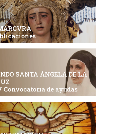
MARGVRA
blicaciones
NDO SANTA ÁNGELA DE LA
RUZ
 Convocatoria de ayudas