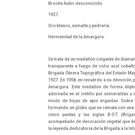
Broche Autor desconocido.
1927.
Oro blanco, esmalte y pedrería.
Hermandad de la Amargura.
Se trata de un medallón colgante de diaman
transparente a fuego de color azul cobal
Brigada Obrera Topográfica del Estado Mayo
1927. En 1958, en recuerdo a su devoción, 
Amargura. Este medallón de forma elípt
adornada en el cintillo por esmeraldas y 
modo de hojas de apio erguidas. Sobre 
formando un globo que se remata con una cr
cinco puntas y las siglas B.O.T. (Brig
acompañado de decoración vegetal que deli
la leyenda dedicatoria de la Brigada a la Inf