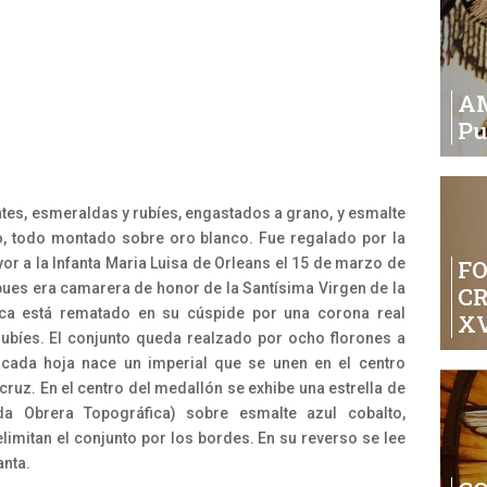
A
Pu
tes, esmeraldas y rubíes, engastados a grano, y esmalte
to, todo montado sobre oro blanco. Fue regalado por la
r a la Infanta Maria Luisa de Orleans el 15 de marzo de
FO
pues era camarera de honor de la Santísima Virgen de la
C
ica está rematado en su cúspide por una corona real
XV
rubíes. El conjunto queda realzado por ocho florones a
cada hoja nace un imperial que se unen en el centro
uz. En el centro del medallón se exhibe una estrella de
ada Obrera Topográfica) sobre esmalte azul cobalto,
mitan el conjunto por los bordes. En su reverso se lee
anta.