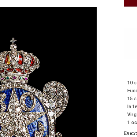
10 s
Euca
15 s
la f
Vir
1 oc
Event