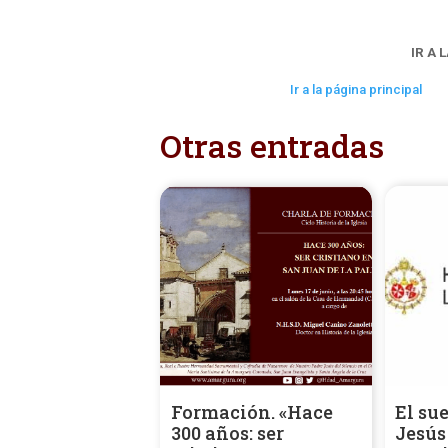
IR A 
Ir a la página principal
Otras entradas
Formación. «Hace
El su
300 años: ser
Jesús