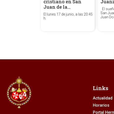
cristiano en San
Juani
Juan de la…
El sueñ
San Juan
El lunes 17 de junio, a las 20:45
Juan Do
h.
El sueño
San Jua
XVIII Ma
policro
33 x 42
Ángel, C
Sevilla. .
Links
Actualidad
Horarios
Portal He